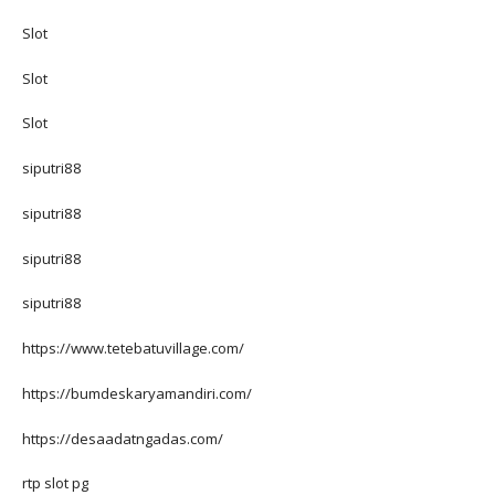
Slot
Slot
Slot
siputri88
siputri88
siputri88
siputri88
https://www.tetebatuvillage.com/
https://bumdeskaryamandiri.com/
https://desaadatngadas.com/
rtp slot pg