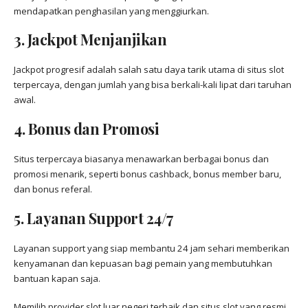
mendapatkan penghasilan yang menggiurkan.
3. Jackpot Menjanjikan
Jackpot progresif adalah salah satu daya tarik utama di situs slot
terpercaya, dengan jumlah yang bisa berkali-kali lipat dari taruhan
awal.
4. Bonus dan Promosi
Situs terpercaya biasanya menawarkan berbagai bonus dan
promosi menarik, seperti bonus cashback, bonus member baru,
dan bonus referal.
5. Layanan Support 24/7
Layanan support yang siap membantu 24 jam sehari memberikan
kenyamanan dan kepuasan bagi pemain yang membutuhkan
bantuan kapan saja.
Memilih provider slot luar negeri terbaik dan situs slot yang resmi