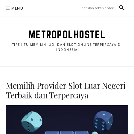
Lompat
MENU
ke
konten
METROPOLHOSTEL
TIPS JITU MEMILIH JUDI DAN SLOT ONLINE TERPERCAYA DI
INDONESIA
Memilih Provider Slot Luar Negeri
Terbaik dan Terpercaya